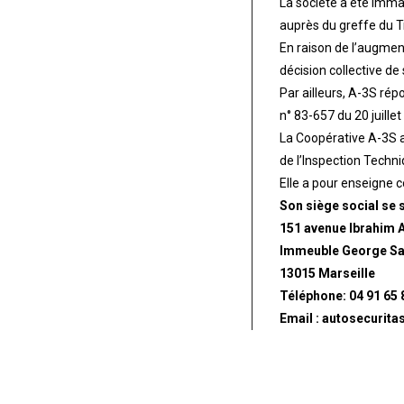
La société a été imma
auprès du greffe du T
En raison de l’augment
décision collective 
Par ailleurs, A-3S rép
n° 83-657 du 20 juillet
La Coopérative A-3S a
de l’Inspection Techn
Elle a pour enseigne c
Son siège social se s
151 avenue Ibrahim A
Immeuble George S
13015 Marseille
Téléphone: 04 91 65 
Email : autosecurita