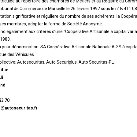
triculée au répertoire des chambres de Métiers et au Registre du Comm
ribunal de Commerce de Marseille le 26 février 1997 sous le n° B 411 08
ation significative et régulière du nombre de ses adhérents, la Coopéra
de ses membres, adopter la forme de Société Anonyme.
ond également aux critères d’une "Coopérative Artisanale à capital vari
 1983.
 pour dénomination: SA Coopérative Artisanale Nationale A-3S à capital
ique des Véhicules.
ollective: Autosecuritas, Auto Securiplus, Auto Securitas-PL.
itue:
li
and
83 70
s@autosecuritas.fr