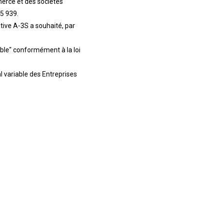
erce et des sociétés
5 939.
tive A-3S a souhaité, par
able" conformément à la loi
 variable des Entreprises