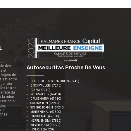
L
que
ile des
Autosecuritas Proche De Vous
es et
s légers de
s est entré
OBERHOFFEN SUR MODER (67240)
r janvier
BISCHWILLER (67240)
 les textes
GRIES (67240)
’arrêté du
ROHRWILLER (67410)
 à la mise
DRUSENHEIM (67410)
nisation du
SCHIRRHEIN (67240)
 des
SCHIRRHOFFEN (67240)
oids
MARIENTHAL (67500)
onnes.
HAGUENAU (67500)
HERRLISHEIM (67850)
WEYERSHEIM (67720)
HOERDT (67720)