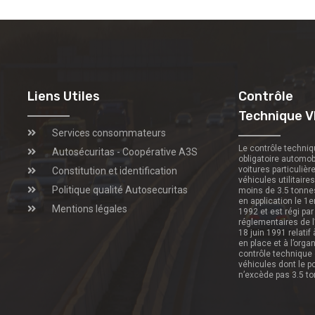
Liens Utiles
Contrôle
Technique V
Services consommateurs
Le contrôle techni
Autosécuritas - Coopérative A3S
obligatoire automob
voitures particulièr
Constitution et identification
véhicules utilitaire
Politique qualité Autosecuritas
moins de 3.5 tonne
en application le 1e
Mentions légales
1992 et est régi par
réglementaires de l
18 juin 1991 relatif
en place et à l’orga
contrôle technique
véhicules dont le p
n’excède pas 3.5 t